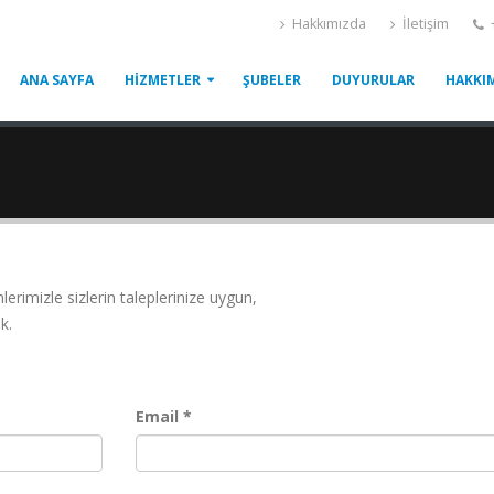
Hakkımızda
İletişim
ANA SAYFA
HİZMETLER
ŞUBELER
DUYURULAR
HAKKI
rimizle sizlerin taleplerinize uygun,
k.
Email *