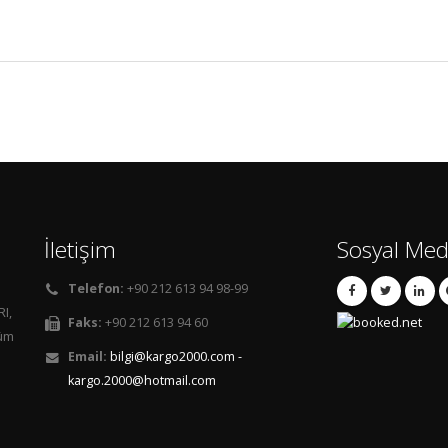
İletişim
Sosyal Med
Telefon:
+90 212 613 94 98-99
RI,
Faks:
+90 212 613 94 60
Tüm
Email:
bilgi@kargo2000.com -
kargo.2000@hotmail.com