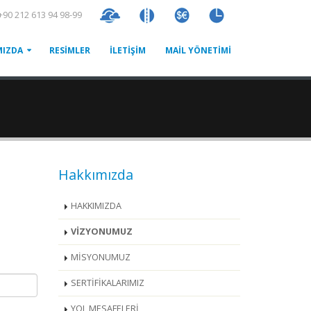
+90 212 613 94 98-99
MIZDA
RESİMLER
İLETİŞİM
MAİL YÖNETİMİ
Hakkımızda
HAKKIMIZDA
VİZYONUMUZ
MİSYONUMUZ
SERTİFİKALARIMIZ
YOL MESAFELERİ