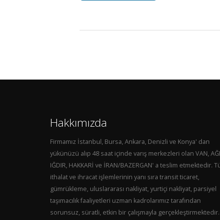
Hakkımızda
Firmamız İstanbul, Bursa, Ankara, Denizli ve Konya' dan
yükünüzü alıp 48 saat içinde varış merkezleri olan VAN, AĞ
IĞDIR, HAKKARİ ve İRAN/BAZERGAN' a teslim etmektedir. 
ithalat ve ihracat işlemlerinin yanı sıra transit ticaret,
gümrükleme, uluslararası nakliyat, yurtiçi nakliyat, parsiyel
taşımacılık faaliyetleri uzman kadrolarımız tarafından
sorunsuz, süratli, etkin bir çalışmayla gerçekleştirmektedir.