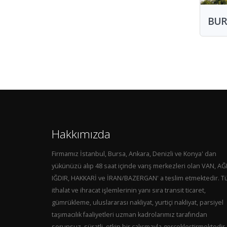
BUR
Hakkımızda
Firmamız İstanbul, Bursa, Ankara, Denizli ve Konya' dan
yükünüzü alıp 48 saat içinde varış merkezleri olan VAN, AĞ
IĞDIR, HAKKARİ ve İRAN/BAZERGAN' a teslim etmektedir. 
ithalat ve ihracat işlemlerinin yanı sıra transit ticaret,
gümrükleme, uluslararası nakliyat, yurtiçi nakliyat, parsiyel
taşımacılık faaliyetleri uzman kadrolarımız tarafından
sorunsuz, süratli, etkin bir çalışmayla gerçekleştirmektedir.