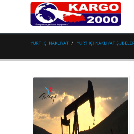
YURT İÇİ NAKLİYAT
YURT İÇİ NAKLİYAT ŞUBELER