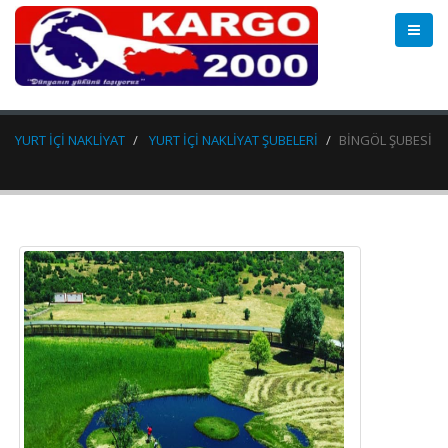
YURT İÇİ NAKLİYAT
YURT İÇİ NAKLİYAT ŞUBELERİ
BİNGÖL ŞUBESİ