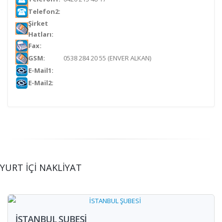
Telefon2:
Şirket
Hatları:
Fax:
GSM:
0538 284 20 55 (ENVER ALKAN)
E-Mail1:
E-Mail2:
YURT İÇİ NAKLİYAT
İSTANBUL ŞUBESİ