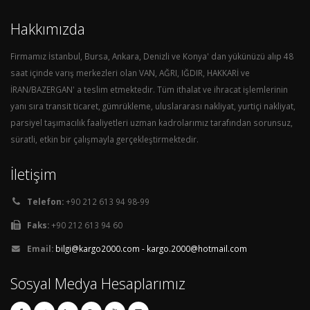
Hakkımızda
Firmamız İstanbul, Bursa, Ankara, Denizli ve Konya' dan yükünüzü alıp 48
saat içinde varış merkezleri olan VAN, AĞRI, IĞDIR, HAKKARİ ve
İRAN/BAZERGAN' a teslim etmektedir. Tüm ithalat ve ihracat işlemlerinin
yanı sıra transit ticaret, gümrükleme, uluslararası nakliyat, yurtiçi nakliyat,
parsiyel taşımacılık faaliyetleri uzman kadrolarımız tarafından sorunsuz,
süratli, etkin bir çalışmayla gerçekleştirmektedir.
İletişim
Telefon:
+90 212 613 94 98-99
Faks:
+90 212 613 94 60
Email:
bilgi@kargo2000.com - kargo.2000@hotmail.com
Sosyal Medya Hesaplarımız